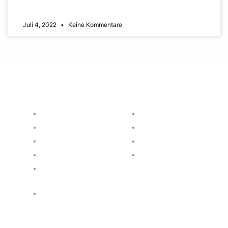
Juli 4, 2022
Keine Kommentare
Themen
Regionales
Politik
Allgäu
Wirtschaft
Nordschwaben
Gesellschaft
Mittelschwaben
Gesichtet
Augsburg & Umland
Umwelt &
Landwirtschaft
Kultur