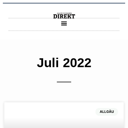
Zum
Inhalt
springen
Juli 2022
ALLGÄU